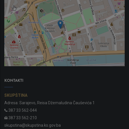
KONTAKTI
SKUPŠTINA
Adresa: Sarajevo, Reisa Džemaludina Čauševića 1
387 33 562-044
387 33 562-210
skupstina@skupstina.ks.gov.ba