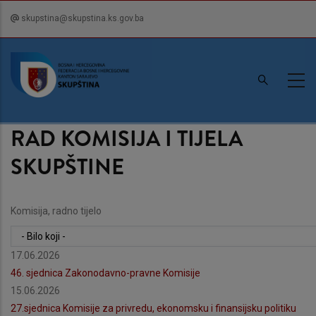
Skip
skupstina@skupstina.ks.gov.ba
to
main
content
RAD KOMISIJA I TIJELA
SKUPŠTINE
Komisija, radno tijelo
17.06.2026
46. sjednica Zakonodavno-pravne Komisije
15.06.2026
27.sjednica Komisije za privredu, ekonomsku i finansijsku politiku