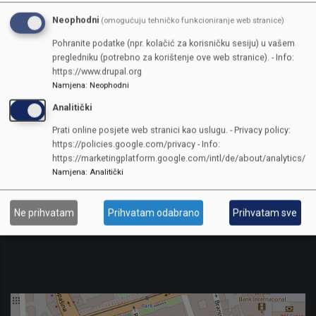
22. sjednica Komisije za pravdu, ljudska prava i građanske slobode
Neophodni
(omogućuju tehničko funkcioniranje web stranice)
04.03.2026
Pohranite podatke (npr. kolačić za korisničku sesiju) u vašem
26. sjednica Komisije za budžet i finansije SKS
pregledniku (potrebno za korištenje ove web stranice). - Info:
04.03.2026
https://www.drupal.org
18. sjednica Komisije za prostorno uređenje, stambeno-
Namjena
:
Neophodni
komunalnu politiku, infrastrukturu i zaštitu okoliša
Analitički
PAGINATION
CURRENT
1
STRANA
2
STRANA
3
STRANA
4
STRANA
5
STRANA
6
STRANA
7
STRANA
8
Prati online posjete web stranici kao uslugu. - Privacy policy:
…
https://policies.google.com/privacy - Info:
PAGE
STRANA
9
NEXT
NEXT ›
LAST
LAST »
https://marketingplatform.google.com/intl/de/about/analytics/
PAGE
PAGE
Namjena
:
Analitički
Ne prihvatam
Prihvatam odabrano
Prihvatam sve