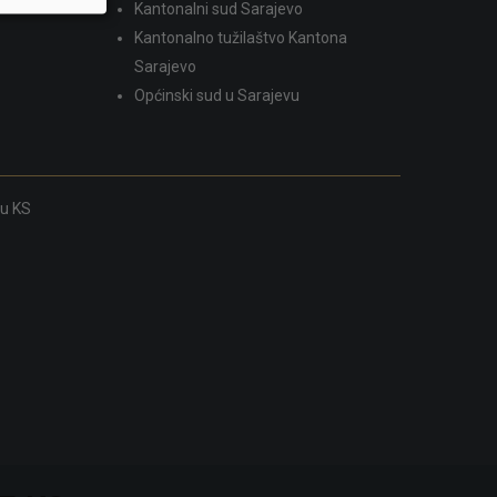
Kantonalni sud Sarajevo
Kantonalno tužilaštvo Kantona
Sarajevo
Općinski sud u Sarajevu
ku KS