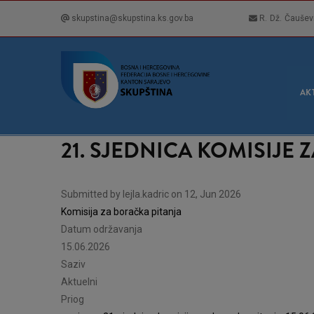
Skip
skupstina@skupstina.ks.gov.ba
R. Dž. Čaušev
to
main
content
GLA
NAVI
AK
21. SJEDNICA KOMISIJE 
Submitted by
lejla.kadric
on 12, Jun 2026
Komisija za boračka pitanja
Datum održavanja
15.06.2026
Saziv
Aktuelni
Priog