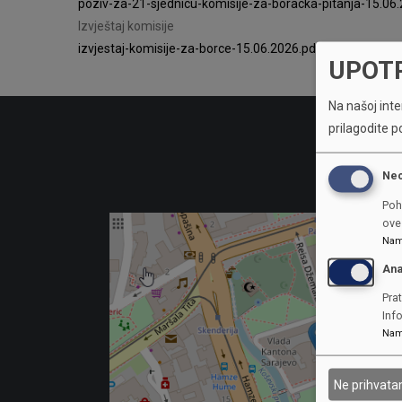
poziv-za-21-sjednicu-komisije-za-boracka-pitanja-15.06.
Izvještaj komisije
izvjestaj-komisije-za-borce-15.06.2026.pdf
(102.42 KB)
UPOT
Na našoj inter
prilagodite p
Ne
Poh
ove 
Nam
Ana
Prat
Inf
Nam
Ne prihvat