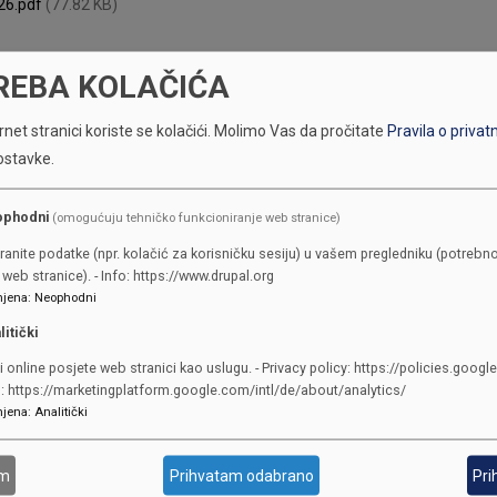
26.pdf
(77.82 KB)
REBA KOLAČIĆA
net stranici koriste se kolačići.
Molimo Vas da pročitate
Pravila o privat
ostavke.
ophodni
(omogućuju tehničko funkcioniranje web stranice)
ranite podatke (npr. kolačić za korisničku sesiju) u vašem pregledniku (potrebno
KONTAKTI
web stranice). - Info: https://www.drupal.org
jena
:
Neophodni
litički
SKUPŠTINA
Adresa: Sarajevo, Reisa Džemalu
i online posjete web stranici kao uslugu. - Privacy policy: https://policies.googl
o: https://marketingplatform.google.com/intl/de/about/analytics/
Čauševića 1
jena
:
Analitički
387 33 562-044
387 33 562-210
am
Prihvatam odabrano
Pri
skupstina@skupstina.ks.gov.ba