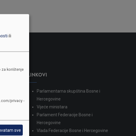
nosti
ili
 za korištenje
LINKOVI
Parlamentarna skupština Bosne i
dina
Hercegovine
e.com/privacy -
Vijeće ministara
Parlament Federacije Bosne i
Hercegovine
hvatam sve
Vlada Federacije Bosne i Hercegovine