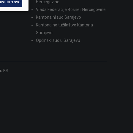
hvatam sve
Hercegovine
Vlada Federacije Bosne i Hercegovine
Kantonalni sud Sarajevo
Kantonalno tužilaštvo Kantona
Sarajevo
Općinski sud u Sarajevu
ku KS