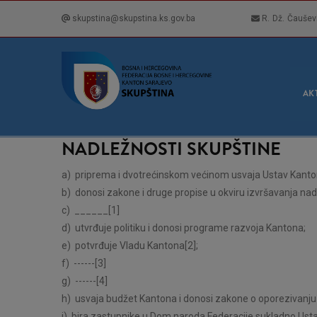
Skip
skupstina@skupstina.ks.gov.ba
R. Dž. Čaušev
to
main
content
GLA
NAVI
AK
NADLEŽNOSTI SKUPŠTINE
a) priprema i dvotrećinskom većinom usvaja Ustav Kanto
b) donosi zakone i druge propise u okviru izvršavanja na
c) ______[1]
d) utvrđuje politiku i donosi programe razvoja Kantona;
e) potvrđuje Vladu Kantona[2];
f) ------[3]
g) ------[4]
h) usvaja budžet Kantona i donosi zakone o oporezivanju i
i) bira zastupnike u Dom naroda Federacije sukladno Usta