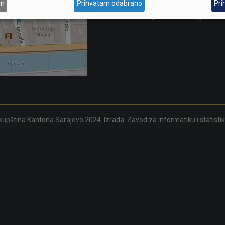
am
Prihvatam odabrano
Pri
387 33 562-210
skupstina@skupstina.ks.gov.ba
upština Kantona Sarajevo 2024. Izrada:
Zavod za informatiku i statisti