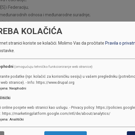
5] i Federaciju;
i međunarodnih odnosa i međunarodne suradnje;
isima;
REBA KOLAČIĆA
ovim Ustavom i kantonalnim propisima.
net stranici koriste se kolačići.
Molimo Vas da pročitate
Pravila o privat
ostavke.
ophodni
(omogućuju tehničko funkcioniranje web stranice)
ranite podatke (npr. kolačić za korisničku sesiju) u vašem pregledniku (potrebno
web stranice). - Info: https://www.drupal.org
KONTAKTI
jena
:
Neophodni
litički
SKUPŠTINA
i online posjete web stranici kao uslugu. - Privacy policy: https://policies.googl
Adresa: Sarajevo, Reisa Džemalu
o: https://marketingplatform.google.com/intl/de/about/analytics/
jena
:
Analitički
Čauševića 1
387 33 562-044