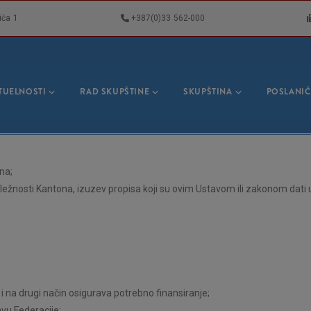
ića 1
+387(0)33 562-000
VNA
GACIJA
TUELNOSTI
RAD SKUPŠTINE
SKUPŠTINA
POSLANIČ
na;
dležnosti Kantona, izuzev propisa koji su ovim Ustavom ili zakonom dati
 na drugi način osigurava potrebno finansiranje;
vu Federacije;