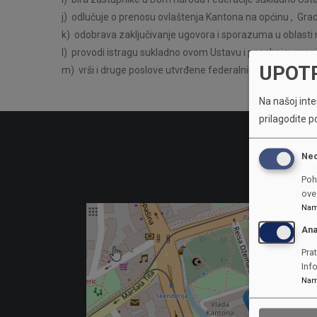
j) odlučuje o prenosu ovlaštenja Kantona na općinu , Grad[
k) odobrava zaključivanje ugovora i sporazuma u oblast
l) provodi istragu sukladno ovom Ustavu i posebnim prop
UPOT
m) vrši i druge poslove utvrđene federalnim propisima, 
Na našoj inter
prilagodite p
Ne
Poh
ove 
Nam
Ana
Prat
Inf
Nam