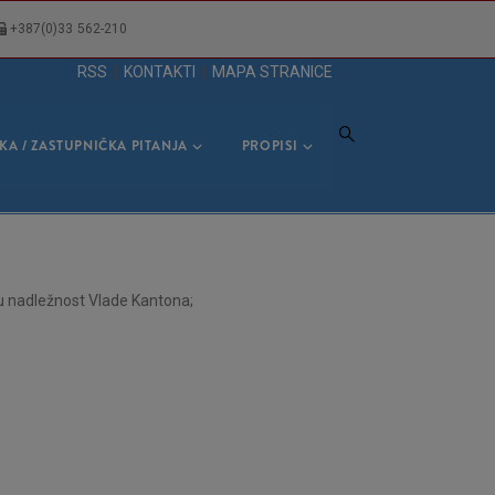
+387(0)33 562-210
RSS
|
KONTAKTI
|
MAPA STRANICE
KA / ZASTUPNIČKA PITANJA
PROPISI
 u nadležnost Vlade Kantona;