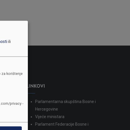
nosti
ili
 za korištenje
LINKOVI
Parlamentarna skupština Bosne i
e.com/privacy -
dina
Hercegovine
Vijeće ministara
Parlament Federacije Bosne i