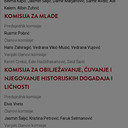
Belma Kapo
,
Jasmin Šaljić
,
Damir Marjanović
,
Samir Avdić
,
Adi
Kalem
,
Albin Zuhrić
KOMISIJA ZA MLADE
Predsjednik komisije:
Rusmir Pobrić
Članovi komisije:
Haris Zahiragić
,
Vedrana Vikić-Musić
,
Vedrana Vujović
Vanjski članovi komisije:
Kerim Crnkić, Edin Hadžihasanović, Seid Šarić
KOMISIJA ZA OBILJEŽAVANJE, ČUVANJE I
NJEGOVANJE HISTORIJSKIH DOGAĐAJA I
LIČNOSTI
Predsjednik komisije:
Elvis Vreto
Članovi komisije:
Jasmin Šaljić
,
Kristina Petrović
,
Faruk Selmanović
Vanjski članovi komisije: