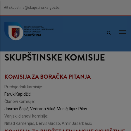
Skip
skupstina@skupstina.ks.gov.ba
to
main
content
SKUPŠTINSKE KOMISIJE
KOMISIJA ZA BORAČKA PITANJA
Predsjednik komisije:
Faruk Kapidžić
Članovi komisije:
Jasmin Šaljić
,
Vedrana Vikić-Musić
,
Ilijaz Pilav
Vanjski članovi komisije:
Nihad Kamenjaš, Derviš Gadžo, Amir Jašarbašić