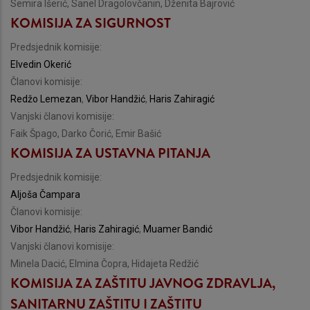
Semira Išerić, Sanel Dragolovčanin, Dženita Bajrović
KOMISIJA ZA SIGURNOST
Predsjednik komisije:
Elvedin Okerić
Članovi komisije:
Redžo Lemezan
,
Vibor Handžić
,
Haris Zahiragić
Vanjski članovi komisije:
Faik Špago, Darko Čorić, Emir Bašić
KOMISIJA ZA USTAVNA PITANJA
Predsjednik komisije:
Aljoša Čampara
Članovi komisije:
Vibor Handžić
,
Haris Zahiragić
,
Muamer Bandić
Vanjski članovi komisije:
Minela Dacić, Elmina Čopra, Hidajeta Redžić
KOMISIJA ZA ZAŠTITU JAVNOG ZDRAVLJA,
SANITARNU ZAŠTITU I ZAŠTITU