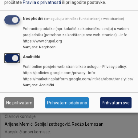
pročitate
Pravila o privatnosti
ili prilagodite postavke.
Kemal Čaušević, Nermin Hadžić, Hamed Hodžić
KOMISIJA ZA PROSTORNO UREĐENJE,
Neophodni
(omogućuju tehničko funkcioniranje web stranice)
STAMBENO-KOMUNALNU POLITIKU,
Pohranite podatke (npr. kolačić za korisničku sesiju) u vašem
INFRASTRUKTURU I ZAŠTITU OKOLIŠA
pregledniku (potrebno za korištenje ove web stranice). - Info:
https://www.drupal.org
Predsjednik komisije:
Namjena
:
Neophodni
Kristina Petrović
Analitički
Članovi komisije:
Sanela Klarić
,
Elza Gaković
,
Faruk Kapidžić
Prati online posjete web stranici kao uslugu. - Privacy policy:
https://policies.google.com/privacy - Info:
Vanjski članovi komisije:
https://marketingplatform.google.com/intl/de/about/analytics/
Sedik Selmanović, Nihada Gadžo-Mujagić, Selma Tafro
Namjena
:
Analitički
KOMISIJA ZA RAD I SOCIJALNU POLITIKU
Predsjednik komisije:
Ne prihvatam
Prihvatam odabrano
Prihvatam sve
Elza Gaković
Članovi komisije:
Arijana Memić
,
Sebija Izetbegović
,
Redžo Lemezan
Vanjski članovi komisije: