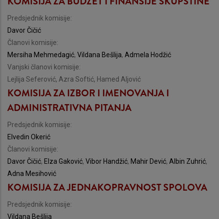
KOMISIJA ZA BUDŽET I FINANSIJE SKUPŠTINE
Predsjednik komisije:
Davor Čičić
Članovi komisije:
Mersiha Mehmedagić
,
Vildana Bešlija
,
Admela Hodžić
Vanjski članovi komisije:
Lejlija Seferović, Azra Softić, Hamed Aljović
KOMISIJA ZA IZBOR I IMENOVANJA I
ADMINISTRATIVNA PITANJA
Predsjednik komisije:
Elvedin Okerić
Članovi komisije:
Davor Čičić
,
Elza Gaković
,
Vibor Handžić
,
Mahir Dević
,
Albin Zuhrić
,
Adna Mesihović
KOMISIJA ZA JEDNAKOPRAVNOST SPOLOVA
Predsjednik komisije:
Vildana Bešlija