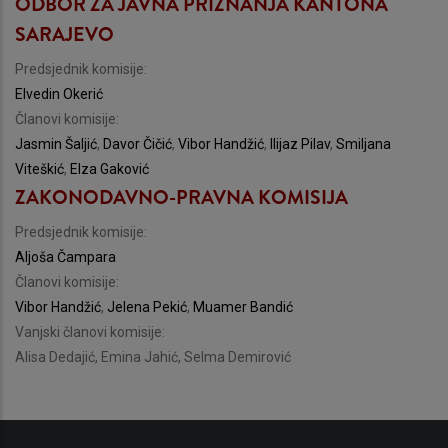
ODBOR ZA JAVNA PRIZNANJA KANTONA
SARAJEVO
Predsjednik komisije:
Elvedin Okerić
Članovi komisije:
Jasmin Šaljić
,
Davor Čičić
,
Vibor Handžić
,
Ilijaz Pilav
,
Smiljana
Viteškić
,
Elza Gaković
ZAKONODAVNO-PRAVNA KOMISIJA
Predsjednik komisije:
Aljoša Čampara
Članovi komisije:
Vibor Handžić
,
Jelena Pekić
,
Muamer Bandić
Vanjski članovi komisije:
Alisa Dedajić, Emina Jahić, Selma Demirović