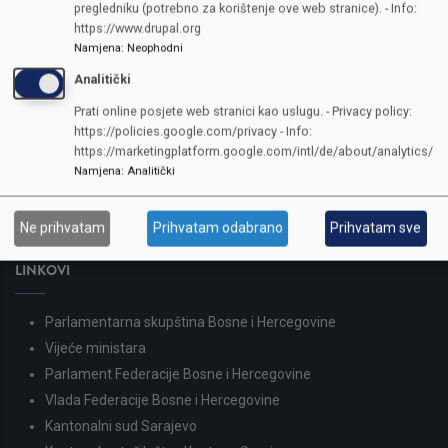
pregledniku (potrebno za korištenje ove web stranice). - Info:
https://www.drupal.org
Namjena
:
Neophodni
Analitički
KONTAKTI
Prati online posjete web stranici kao uslugu. - Privacy policy:
https://policies.google.com/privacy - Info:
SKUPŠTINA
https://marketingplatform.google.com/intl/de/about/analytics/
Adresa: Sarajevo, Reisa Džemaludina Čauševića 1
Namjena
:
Analitički
387 33 562-044
387 33 562-210
Ne prihvatam
Prihvatam odabrano
Prihvatam sve
skupstina@skupstina.ks.gov.ba
LINKOVI
Parlamentarna skupština Bosne i Hercegovine
Vijeće ministara
Parlament Federacije Bosne i Hercegovine
Vlada Federacije Bosne i Hercegovine
Kantonalni sud Sarajevo