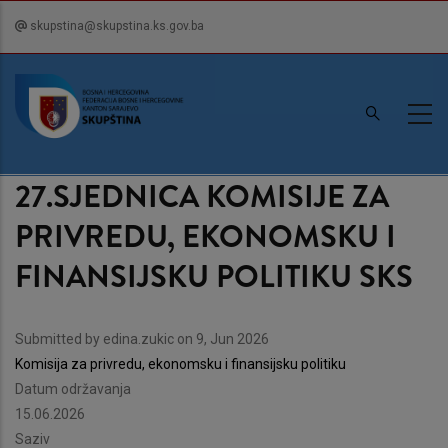
Skip
skupstina@skupstina.ks.gov.ba
to
main
content
27.SJEDNICA KOMISIJE ZA
PRIVREDU, EKONOMSKU I
FINANSIJSKU POLITIKU SKS
Submitted by
edina.zukic
on 9, Jun 2026
Komisija za privredu, ekonomsku i finansijsku politiku
Datum održavanja
15.06.2026
Saziv