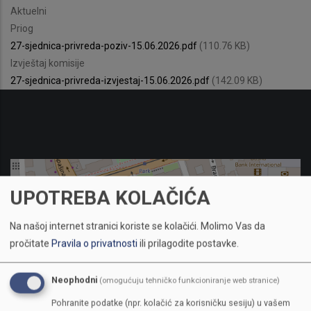
Aktuelni
Priog
27-sjednica-privreda-poziv-15.06.2026.pdf
(110.76 KB)
Izvještaj komisije
27-sjednica-privreda-izvjestaj-15.06.2026.pdf
(142.09 KB)
UPOTREBA KOLAČIĆA
Na našoj internet stranici koriste se kolačići.
Molimo Vas da
pročitate
Pravila o privatnosti
ili prilagodite postavke.
Neophodni
(omogućuju tehničko funkcioniranje web stranice)
Pohranite podatke (npr. kolačić za korisničku sesiju) u vašem