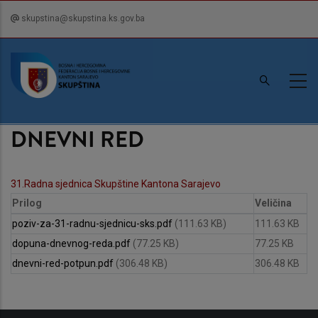
Skip
skupstina@skupstina.ks.gov.ba
to
main
content
DNEVNI RED
31.Radna sjednica Skupštine Kantona Sarajevo
Prilog
Veličina
poziv-za-31-radnu-sjednicu-sks.pdf
(111.63 KB)
111.63 KB
dopuna-dnevnog-reda.pdf
(77.25 KB)
77.25 KB
dnevni-red-potpun.pdf
(306.48 KB)
306.48 KB