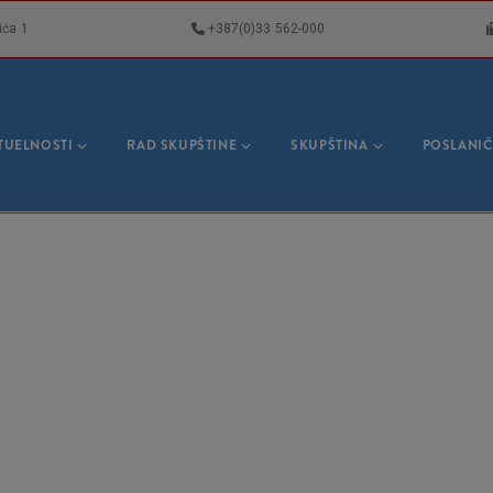
ića 1
+387(0)33 562-000
VNA
GACIJA
TUELNOSTI
RAD SKUPŠTINE
SKUPŠTINA
POSLANIČ