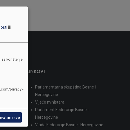
nosti
ili
 za korištenje
LINKOVI
Parlamentarna skupština Bosne i
e.com/privacy -
dina
Hercegovine
Vijeće ministara
Parlament Federacije Bosne i
Hercegovine
hvatam sve
Vlada Federacije Bosne i Hercegovine