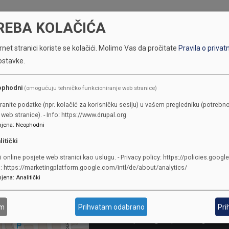
REBA KOLAČIĆA
net stranici koriste se kolačići.
Molimo Vas da pročitate
Pravila o privat
ostavke.
ophodni
(omogućuju tehničko funkcioniranje web stranice)
ranite podatke (npr. kolačić za korisničku sesiju) u vašem pregledniku (potrebno
web stranice). - Info: https://www.drupal.org
KONTAKTI
jena
:
Neophodni
litički
SKUPŠTINA
i online posjete web stranici kao uslugu. - Privacy policy: https://policies.googl
Adresa: Sarajevo, Reisa Džemalu
o: https://marketingplatform.google.com/intl/de/about/analytics/
jena
:
Analitički
Čauševića 1
387 33 562-044
387 33 562-210
am
Prihvatam odabrano
Pri
skupstina@skupstina.ks.gov.ba