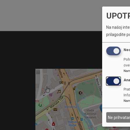
UPOT
Na našoj inter
prilagodite p
Ne
Poh
ove 
Nam
Ana
Prat
Inf
Nam
Ne prihvat