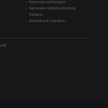
Kantonalni sud Sarajevo
Kantonalno tužilaštvo Kantona
Sarajevo
Općinski sud u Sarajevu
ku KS