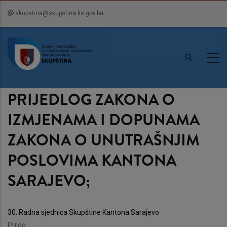
Skip
skupstina@skupstina.ks.gov.ba
to
main
content
PRIJEDLOG ZAKONA O
IZMJENAMA I DOPUNAMA
ZAKONA O UNUTRAŠNJIM
POSLOVIMA KANTONA
SARAJEVO;
30. Radna sjednica Skupštine Kantona Sarajevo
Prilog