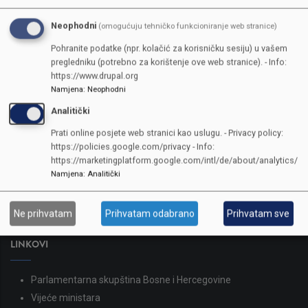
Neophodni
(omogućuju tehničko funkcioniranje web stranice)
Pohranite podatke (npr. kolačić za korisničku sesiju) u vašem
pregledniku (potrebno za korištenje ove web stranice). - Info:
https://www.drupal.org
Namjena
:
Neophodni
Analitički
KONTAKTI
Prati online posjete web stranici kao uslugu. - Privacy policy:
https://policies.google.com/privacy - Info:
SKUPŠTINA
https://marketingplatform.google.com/intl/de/about/analytics/
Namjena
:
Analitički
Adresa: Sarajevo, Reisa Džemaludina Čauševića 1
387 33 562-044
387 33 562-210
Ne prihvatam
Prihvatam odabrano
Prihvatam sve
skupstina@skupstina.ks.gov.ba
LINKOVI
Parlamentarna skupština Bosne i Hercegovine
Vijeće ministara