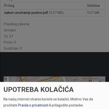
Prilog
Veličina
zakon-unutrasnji-poslovi.pdf
(9.07 MB)
9.07 MB
Prijedlog zakona
Usvojen
Za: 27
Protiv: 0
Suzdržan: 0
UPOTREBA KOLAČIĆA
Na našoj internet stranici koriste se kolačići.
Molimo Vas da
pročitate
Pravila o privatnosti
ili prilagodite postavke.