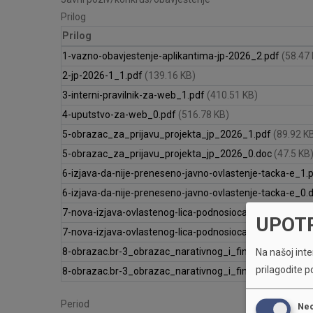
Prilog
Prilog
1-vazno-obavjestenje-aplikantima-jp-2026_2.pdf
(58.47
2-jp-2026-1_1.pdf
(139.16 KB)
3-interni-pravilnik-za-web_1.pdf
(410.51 KB)
4-uputstvo-za-web_0.pdf
(516.78 KB)
5-obrazac_za_prijavu_projekta_jp_2026_1.pdf
(89.92 K
5-obrazac_za_prijavu_projekta_jp_2026_0.doc
(47.5 KB
6-izjava-da-nije-preneseno-javno-ovlastenje-tacka-e_1.
6-izjava-da-nije-preneseno-javno-ovlastenje-tacka-e_0.
7-nova-izjava-ovlastenog-lica-podnosioca-prijave-tacka
UPOT
7-nova-izjava-ovlastenog-lica-podnosioca-prijave-tacka
8-obrazac.br-3_obrazac_narativnog_i_finansijskog_izvj
Na našoj inter
prilagodite p
8-obrazac.br-3_obrazac_narativnog_i_finansijskog_izvj
Period
Ne