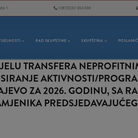
ića 1
+387(0)33 562-000
VNA
GACIJA
TUELNOSTI
RAD SKUPŠTINE
SKUPŠTINA
POSLANIČ
 DODJELU TRANSFERA NEPROFIT
SIRANJE AKTIVNOSTI/PROGRA
JEVO ZA 2026. GODINU, SA RA
AMJENIKA PREDSJEDAVAJUĆEG