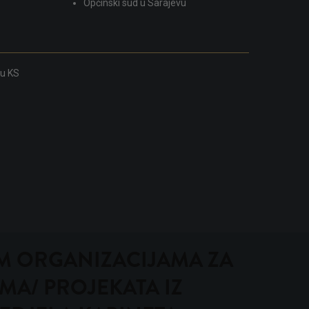
Općinski sud u Sarajevu
ku KS
NIM ORGANIZACIJAMA ZA
MA/ PROJEKATA IZ