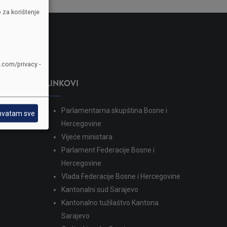
 za korištenje
e.com/privacy -
LINKOVI
Parlamentarna skupština Bosne i
hvatam sve
dina
Hercegovine
Vijeće ministara
Parlament Federacije Bosne i
Hercegovine
Vlada Federacije Bosne i Hercegovine
Kantonalni sud Sarajevo
Kantonalno tužilaštvo Kantona
Sarajevo