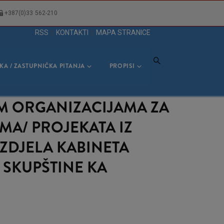
+387(0)33 562-210
RSS
|
KONTAKTI
|
MAPA STRANICE
KA / ZASTUPNIČKA PITANJA
PROPISI
NIM ORGANIZACIJAMA ZA
MA/ PROJEKATA IZ
ZDJELA KABINETA
 SKUPŠTINE KA