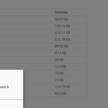
Veličina
58.47 KB
139.16 KB
410.51 KB
516.78 KB
89.92 KB
47.5 KB
59 KB
13.5 KB
72 KB
21 KB
114.79 KB
nosti
ili
64.5 KB