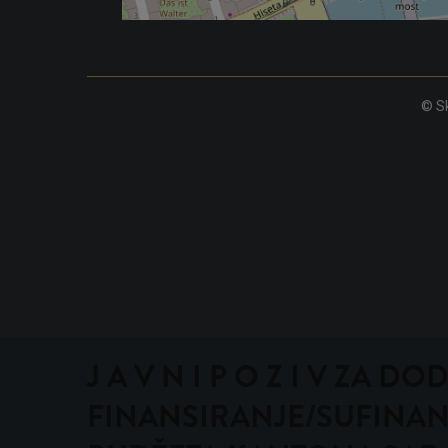
© Sk
J A V N I P O Z I V ZA
FINANSIRANJE/SUFINAN