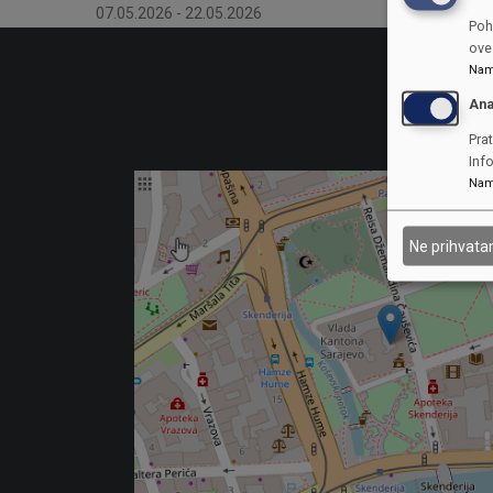
07.05.2026
-
22.05.2026
Poh
ove 
Nam
Ana
Prat
Inf
Nam
Ne prihvat