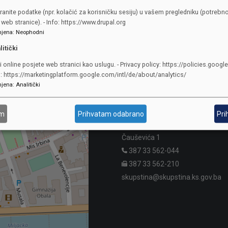
ranite podatke (npr. kolačić za korisničku sesiju) u vašem pregledniku (potrebno
web stranice). - Info: https://www.drupal.org
jena
:
Neophodni
litički
i online posjete web stranici kao uslugu. - Privacy policy: https://policies.googl
o: https://marketingplatform.google.com/intl/de/about/analytics/
KONTAKTI
jena
:
Analitički
SKUPŠTINA
am
Prihvatam odabrano
Pri
Adresa: Sarajevo, Reisa Džemalu
Čauševića 1
387 33 562-044
387 33 562-210
skupstina@skupstina.ks.gov.ba